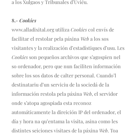
a los Xulgaos y Tribunales d’Uviéu.
8.-
Cookies
www.
alladixital.org
utiliza
Cookies
col envís de
facilitar el restolar pela páxina
Web
a los sos
visitantes y la realización d’estadístiques d’usu. Les
Cookies
son pequeños archivos que s’agospien nel
so ordenador, pero que nun faciliten información
sobre los sos datos de calter personal. Cuando’l
destinatariu d’un serviciu de la sociedá de la
información restola pela páxina
Web
, el servidor
onde s’atopa agospiada esta reconoz
automáticamente la direición IP del ordenador, el
día y hora na qu’entama la visita, asina como les
distintes seiciones visitaes de la páxina
Web
. Toa