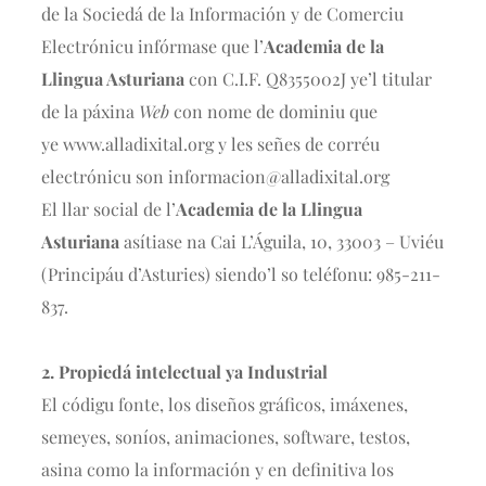
de la Sociedá de la Información y de Comerciu
Electrónicu infórmase que l’
Academia de la
Llingua Asturiana
con C.I.F. Q8355002J ye’l titular
de la páxina
Web
con nome de dominiu que
ye www.alladixital.org y les señes de corréu
electrónicu son
informacion@alladixital.org
El llar social de l’
Academia de la Llingua
Asturiana
asítiase na Cai L’Águila, 10, 33003 – Uviéu
(Principáu d’Asturies) siendo’l so teléfonu: 985-211-
837.
2. Propiedá intelectual ya Industrial
El códigu fonte, los diseños gráficos, imáxenes,
semeyes, soníos, animaciones, software, testos,
asina como la información y en definitiva los