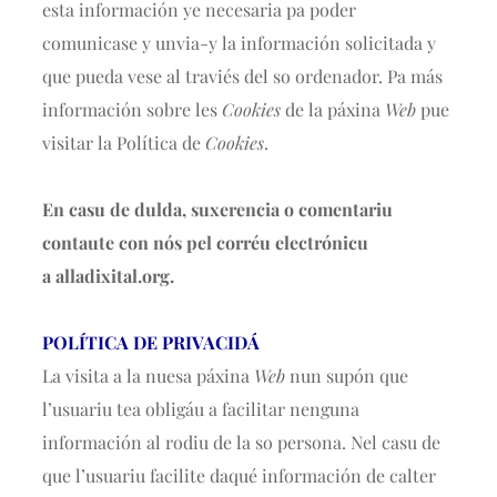
esta información ye necesaria pa poder
comunicase y unvia-y la información solicitada y
que pueda vese al traviés del so ordenador. Pa más
información sobre les
Cookies
de la páxina
Web
pue
visitar la Política de
Cookies
.
En casu de dulda, suxerencia o comentariu
contaute con nós pel corréu electrónicu
a alladixital.org.
POLÍTICA DE PRIVACIDÁ
La visita a la nuesa páxina
Web
nun supón que
l’usuariu tea obligáu a facilitar nenguna
información al rodiu de la so persona. Nel casu de
que l’usuariu facilite daqué información de calter