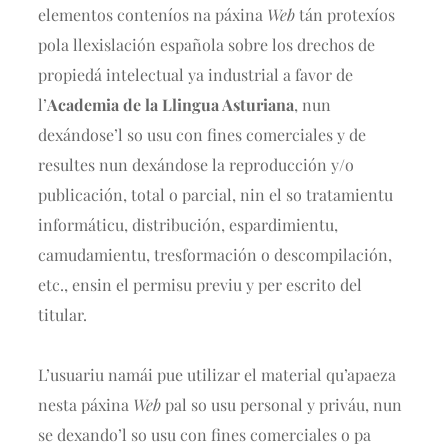
elementos conteníos na páxina
Web
tán protexíos
pola llexislación española sobre los drechos de
propiedá intelectual ya industrial a favor de
l’
Academia de la Llingua Asturiana
, nun
dexándose’l so usu con fines comerciales y de
resultes nun dexándose la reproducción y/o
publicación, total o parcial, nin el so tratamientu
informáticu, distribución, espardimientu,
camudamientu, tresformación o descompilación,
etc., ensin el permisu previu y per escrito del
titular.
L’usuariu namái pue utilizar el material qu’apaeza
nesta páxina
Web
pal so usu personal y priváu, nun
se dexando’l so usu con fines comerciales o pa