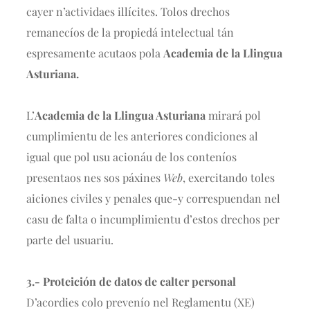
cayer n’actividaes illícites. Tolos drechos
remanecíos de la propiedá intelectual tán
espresamente acutaos pola
Academia de la Llingua
Asturiana.
L’
Academia de la Llingua Asturiana
mirará pol
cumplimientu de les anteriores condiciones al
igual que pol usu acionáu de los conteníos
presentaos nes sos páxines
Web
, exercitando toles
aiciones civiles y penales que-y correspuendan nel
casu de falta o incumplimientu d’estos drechos per
parte del usuariu.
3.- Proteición de datos de calter personal
D’acordies colo prevenío nel Reglamentu (XE)