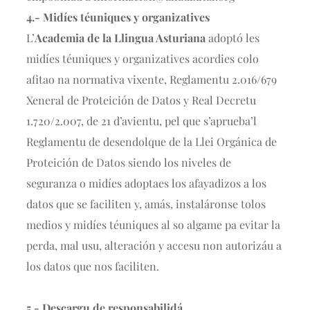
4.- Midíes téuniques y organizatives
L’
Academia de la Llingua Asturiana
adoptó les
midíes téuniques y organizatives acordies colo
afitao na normativa vixente, Reglamentu 2.016/679
Xeneral de Proteición de Datos y Real Decretu
1.720/2.007, de 21 d’avientu, pel que s’aprueba’l
Reglamentu de desendolque de la Llei Orgánica de
Proteición de Datos siendo los niveles de
seguranza o midíes adoptaes los afayadizos a los
datos que se faciliten y, amás, instaláronse tolos
medios y midíes téuniques al so algame pa evitar la
perda, mal usu, alteración y accesu non autorizáu a
los datos que nos faciliten.
5.- Descargu de responsabilidá