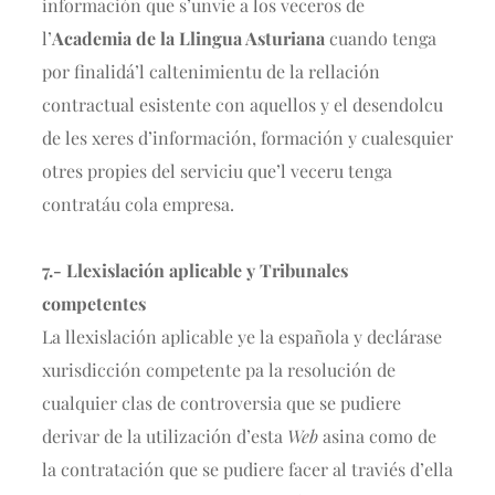
información que s’unvie a los veceros de
l’
Academia de la Llingua Asturiana
cuando tenga
por finalidá’l caltenimientu de la rellación
contractual esistente con aquellos y el desendolcu
de les xeres d’información, formación y cualesquier
otres propies del serviciu que’l veceru tenga
contratáu cola empresa.
7.- Llexislación aplicable y Tribunales
competentes
La llexislación aplicable ye la española y declárase
xurisdicción competente pa la resolución de
cualquier clas de controversia que se pudiere
derivar de la utilización d’esta
Web
asina como de
la contratación que se pudiere facer al traviés d’ella