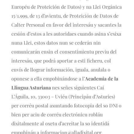
Européu de Proteición de Datos) y na Llei Orgánica
15/1.999, de 13 d’avientu, de Proteición de Datos de
Calter Personal en favor del interesáu y sacantes la
cesión d’estos a les autoridaes cuando asina s’esixa
nuna Llei, estos datos nun se cederán nin
comunicarán ensin el consentimientu previu del
interesáu, que podrá aportar a esti ficheru, col
envís de llograr información, iguala, anulala o
oponese a ella empobinándose a l’
Academia de la
Llingua Asturiana
nes señes siguientes Cai
L’Águila, 10, 33003 – Uviéu (Principáu d’Asturies)
per corréu postal axuntando fotocopia del so DNI o
bien per aciu de corréu electrónicu robláu
dixitalmente al oxetu d’acreitar la so identidá
empobináu a informacion@alladixital.org