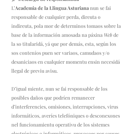
L’
Academia de la Llingua Asturiana
nun se fai
responsable de cualquier perda, direuta o
indireuta, pola mor de determinos tomaos sobre la
base de la información amosada na páxina
Web
de
la so titularidá, yá que por demás, esta, según los
sos conteníos puen ser variaos, camudaos y/o
desaniciaos en cualquier momentu ensin necesidá
llegal de previu avisu.
D’igual miente, nun se fai responsable de los
posibles daños que podríen remanecer
d’interferencies, omisiones, interrupciones, virus
informáticos, averíes telefóniques o desconexones
nel funcionamientu operativu de los sistemes
electrónicos o informáticos, provocaes por causes