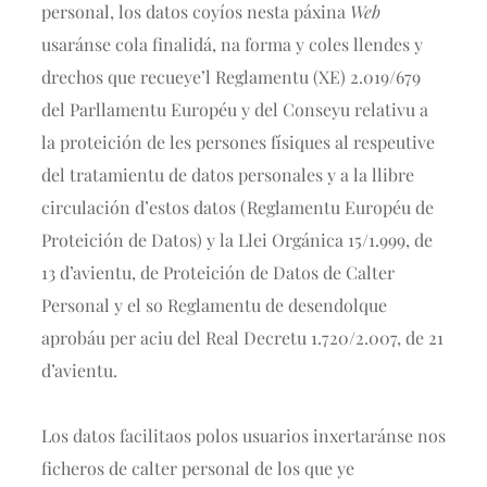
personal, los datos coyíos nesta páxina
Web
usaránse cola finalidá, na forma y coles llendes y
drechos que recueye’l Reglamentu (XE) 2.019/679
del Parllamentu Européu y del Conseyu relativu a
la proteición de les persones físiques al respeutive
del tratamientu de datos personales y a la llibre
circulación d’estos datos (Reglamentu Européu de
Proteición de Datos) y la Llei Orgánica 15/1.999, de
13 d’avientu, de Proteición de Datos de Calter
Personal y el so Reglamentu de desendolque
aprobáu per aciu del Real Decretu 1.720/2.007, de 21
d’avientu.
Los datos facilitaos polos usuarios inxertaránse nos
ficheros de calter personal de los que ye