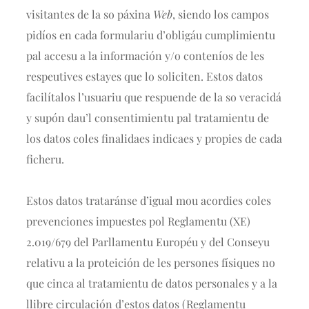
visitantes de la so páxina
Web
, siendo los campos
pidíos en cada formulariu d’obligáu cumplimientu
pal accesu a la información y/o conteníos de les
respeutives estayes que lo soliciten. Estos datos
facilítalos l’usuariu que respuende de la so veracidá
y supón dau’l consentimientu pal tratamientu de
los datos coles finalidaes indicaes y propies de cada
ficheru.
Estos datos trataránse d’igual mou acordies coles
prevenciones impuestes pol Reglamentu (XE)
2.019/679 del Parllamentu Européu y del Conseyu
relativu a la proteición de les persones físiques no
que cinca al tratamientu de datos personales y a la
llibre circulación d’estos datos (Reglamentu