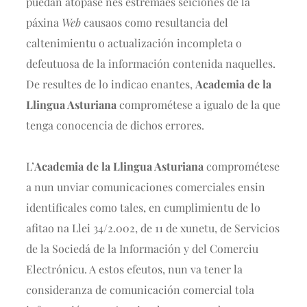
puedan atopase nes estremaes seiciones de la
páxina
Web
causaos como resultancia del
caltenimientu o actualización incompleta o
defeutuosa de la información contenida naquelles.
De resultes de lo indicao enantes,
Academia de la
Llingua Asturiana
comprométese a igualo de la que
tenga conocencia de dichos errores.
L’
Academia de la Llingua Asturiana
comprométese
a nun unviar comunicaciones comerciales ensin
identificales como tales, en cumplimientu de lo
afitao na Llei 34/2.002, de 11 de xunetu, de Servicios
de la Sociedá de la Información y del Comerciu
Electrónicu. A estos efeutos, nun va tener la
consideranza de comunicación comercial tola