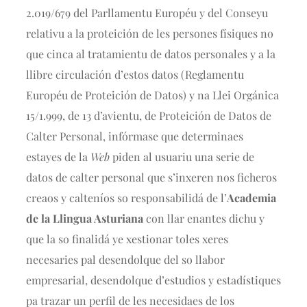
2.019/679 del Parllamentu Européu y del Conseyu
relativu a la proteición de les persones físiques no
que cinca al tratamientu de datos personales y a la
llibre circulación d’estos datos (Reglamentu
Européu de Proteición de Datos) y na Llei Orgánica
15/1.999, de 13 d’avientu, de Proteición de Datos de
Calter Personal, infórmase que determinaes
estayes de la
Web
piden al usuariu una serie de
datos de calter personal que s’inxeren nos ficheros
creaos y calteníos so responsabilidá de l’
Academia
de la Llingua Asturiana
con llar enantes dichu y
que la so finalidá ye xestionar toles xeres
necesaries pal desendolque del so llabor
empresarial, desendolque d’estudios y estadístiques
pa trazar un perfil de les necesidaes de los