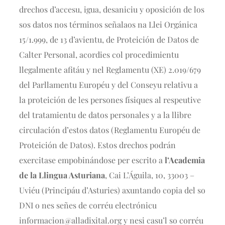
drechos d’accesu, igua, desaniciu y oposición de los
sos datos nos términos señalaos na Llei Orgánica
15/1.999, de 13 d’avientu, de Proteición de Datos de
Calter Personal, acordies col procedimientu
llegalmente afitáu y nel Reglamentu (XE) 2.019/679
del Parllamentu Européu y del Conseyu relativu a
la proteición de les persones físiques al respeutive
del tratamientu de datos personales y a la llibre
circulación d’estos datos (Reglamentu Européu de
Proteición de Datos). Estos drechos podrán
exercitase empobinándose per escrito a
l’Academia
de la Llingua Asturiana
, Cai L’Águila, 10, 33003 –
Uviéu (Principáu d’Asturies) axuntando copia del so
DNI o nes señes de corréu electrónicu
informacion@alladixital.org
y nesi casu’l so corréu