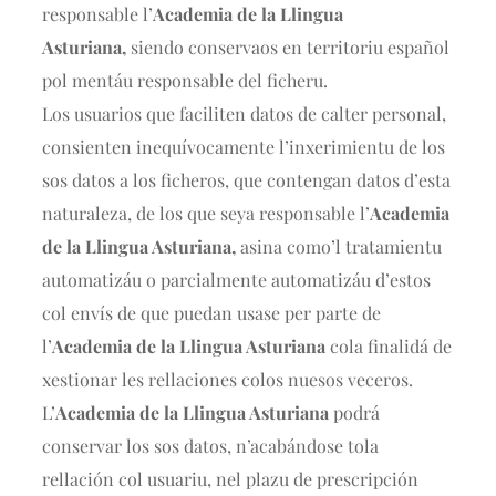
responsable l’
Academia de la Llingua
Asturiana,
siendo conservaos en territoriu español
pol mentáu responsable del ficheru.
Los usuarios que faciliten datos de calter personal,
consienten inequívocamente l’inxerimientu de los
sos datos a los ficheros, que contengan datos d’esta
naturaleza, de los que seya responsable l’
Academia
de la Llingua Asturiana,
asina como’l tratamientu
automatizáu o parcialmente automatizáu d’estos
col envís de que puedan usase per parte de
l’
Academia de la Llingua Asturiana
cola finalidá de
xestionar les rellaciones colos nuesos veceros.
L’
Academia de la Llingua Asturiana
podrá
conservar los sos datos, n’acabándose tola
rellación col usuariu, nel plazu de prescripción