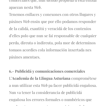
comerciales que, nun siendo propiedá d’esta entidá
apaezan nesta
Web
.
Tenemos enllaces y conexones con otros llugares y
páxines
Web
ensin que por ello podamos responder
de la calidá, exautitú y veracidá de los conteníos
d’elles polo que nun se fai responsable de cualquier
perda, direuta o indireuta, pola mor de determinos
tomaos acordies cola información inxertada nes
páxines amentaes.
6.- Publicidá y comunicaciones comerciales
L’
Academia de la Llingua Asturiana
comprométese
a nun utilizar esta
Web
pa facer publicidá engañosa.
Nun va tener la considerancia de publicidá
engañosa los errores formales o numbéricos que