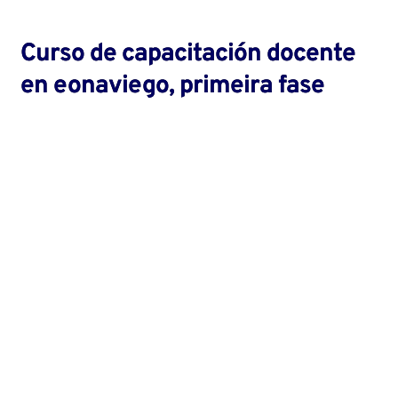
Curso de capacitación docente
en eonaviego, primeira fase
Nós
L'Academia de la Llingua Asturiana ye la
institución creada en 1980 pol Gobiernu d'Asturies
pal estudiu, la promoción y la defensa del
asturianu y l’eonaviegu.