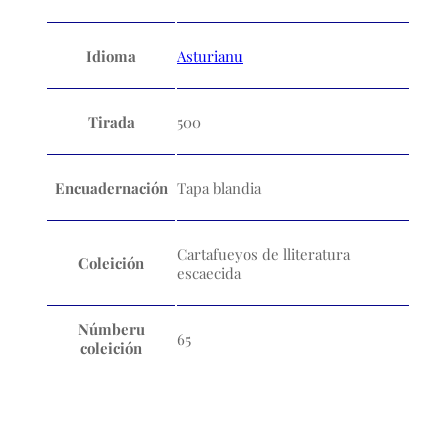
Idioma
Asturianu
Tirada
500
Encuadernación
Tapa blandia
Cartafueyos de lliteratura
Coleición
escaecida
Númberu
65
coleición