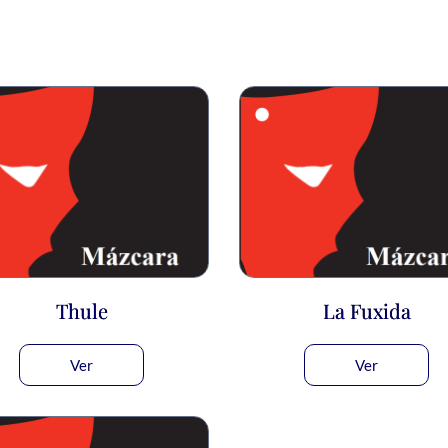
Thule
La Fuxida
Ver
Ver