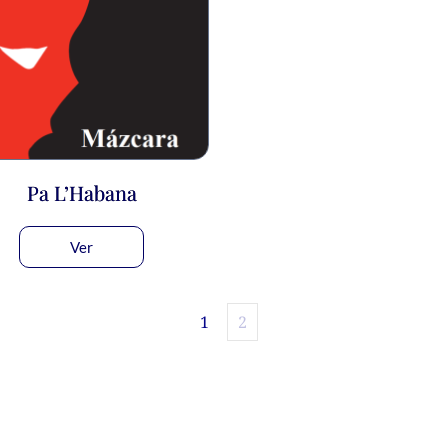
Pa L’Habana
Ver
1
2