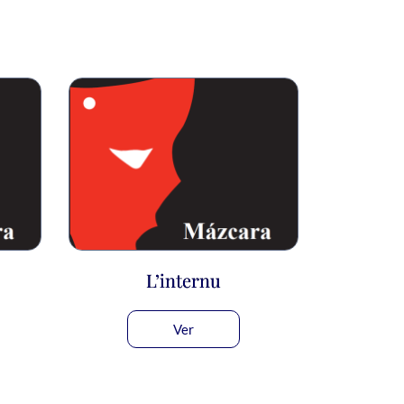
L’internu
Ver