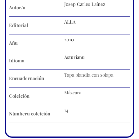
Josep Carles Laínez
Autor/a
ALLA
Editorial
2010
Añu
Asturianu
Idioma
Tapa blandia con solapa
Encuadernación
Mázcara
Coleición
14
Númberu coleición