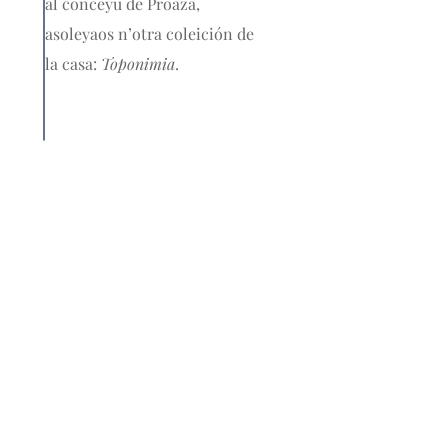
al conceyu de Proaza,
asoleyaos n’otra coleición de
la casa:
Toponimia
.
Nós
L'Academia de la Llingua Asturiana ye la