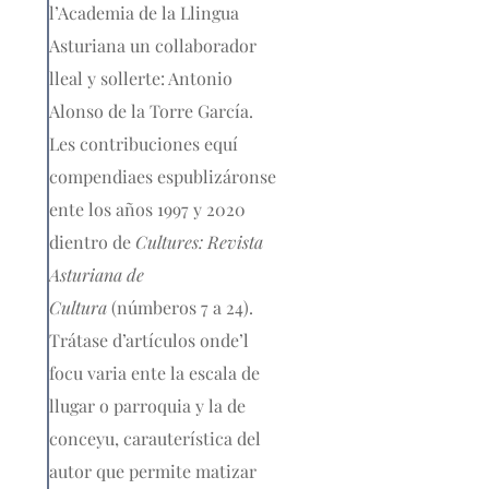
l’Academia de la Llingua
Asturiana un collaborador
lleal y sollerte: Antonio
Alonso de la Torre García.
Les contribuciones equí
compendiaes espublizáronse
ente los años 1997 y 2020
dientro de
Cultures: Revista
Asturiana de
Cultura
(númberos 7 a 24).
Trátase d’artículos onde’l
focu varia ente la escala de
llugar o parroquia y la de
conceyu, carauterística del
autor que permite matizar