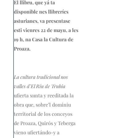
El llibru, que yá ta
disponible nes llibreríes
asturianes, va presentase
esti vienres 22 de mayu, a les
19 h, na Casa la Cultura de
Proaza.
La cultura tradicional nos
valles d’El Ríu de Trubia
ufierta xunta y reeditada la
obra que, sobre’l dominiu
territorial de los conceyos
de Proaza, Quirós y Teberga
vieno ufiertándo-y a