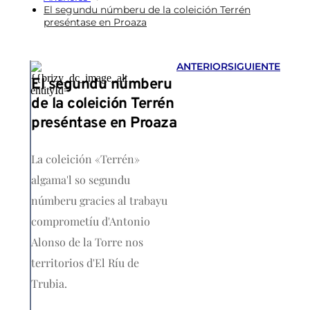
El segundu númberu de la coleición Terrén
preséntase en Proaza
ANTERIOR
SIGUIENTE
El segundu númberu
de la coleición Terrén
preséntase en Proaza
La coleición «Terrén»
algama'l so segundu
númberu gracies al trabayu
comprometíu d'Antonio
Alonso de la Torre nos
territorios d'El Ríu de
Trubia.