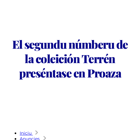
El segundu númberu de
la coleición Terrén
preséntase en Proaza
Iniciu
Anuncies