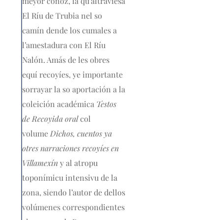
meyor conoz, la qu’altraviesa
El Ríu de Trubia nel so
camín dende los cumales a
l’amestadura con El Ríu
Nalón. Amás de les obres
equí recoyíes, ye importante
sorrayar la so aportación a la
coleición académica
Testos
de Recoyida oral
col
volume
Dichos, cuentos ya
otres narraciones recoyíes en
Villamexín
y al atropu
toponímicu intensivu de la
zona, siendo l’autor de dellos
volúmenes correspondientes