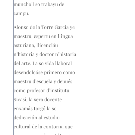
muncho’l so trabayu de
campu.
Alonso de la Torre García ye
maestru, espertu en llingua
asturiana, llicenciáu
n’historia y doctor n’historia
del arte. La so vida llaboral
desendolcóse primero como
maestru d’escuela y depués
como profesor d’institutu.
Sicasí, la xera docente
enxamás torgó la so
dedicación al estudiu
cultural de la contorna que