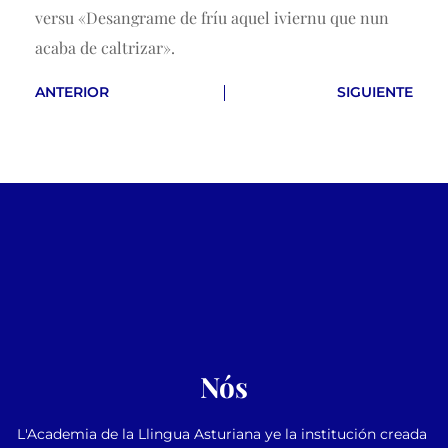
versu «Desangrame de fríu aquel iviernu que nun
acaba de caltrizar».
ANTERIOR
SIGUIENTE
Nós
L'Academia de la Llingua Asturiana ye la institución creada 