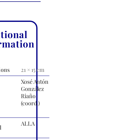
tional
rmation
ions
21 × 15 cm
Xosé Antón
González
Riaño
(coord.)
ALLA
l