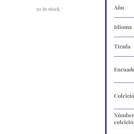
Añu
50 in stock
Idioma
Tirada
Encuade
Coleici
Númbe
coleició