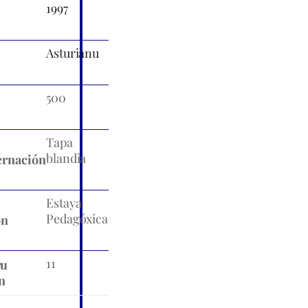
1997
Asturianu
500
Tapa
blandia
rnación
Estaya
Pedagóxica
ón
11
ru
n