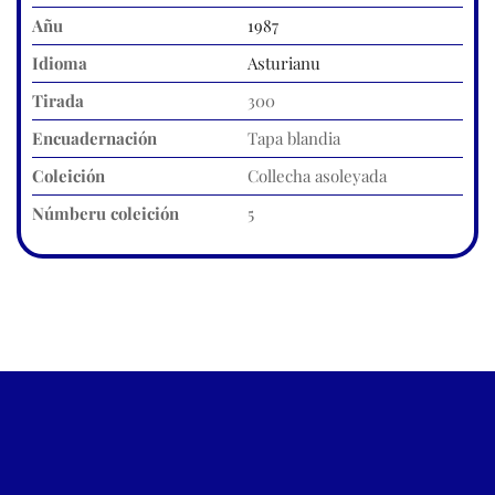
Añu
1987
Idioma
Asturianu
Tirada
300
Encuadernación
Tapa blandia
Coleición
Collecha asoleyada
Númberu coleición
5