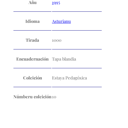
Añu
1995
Idioma
Asturianu
Tirada
1000
Encuadernación
Tapa blandia
Coleición
Estaya Pedagóxica
Númberu coleición
10