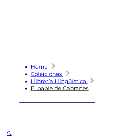
Home
Coleiciones
Llibrería Llingüística
El bable de Cabranes
🔍