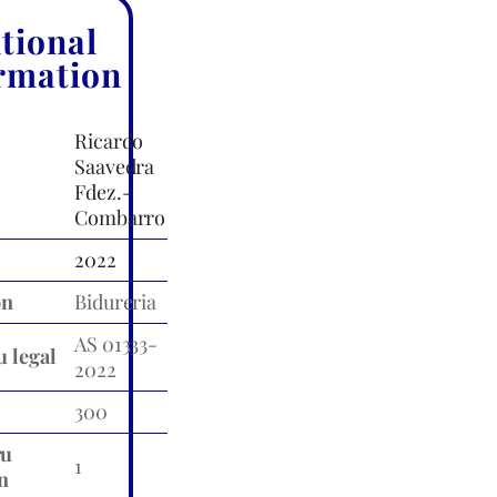
tional
rmation
Ricardo
Saavedra
Fdez.-
Combarro
2022
ón
Bidureria
AS 01333-
u legal
2022
300
ru
1
n