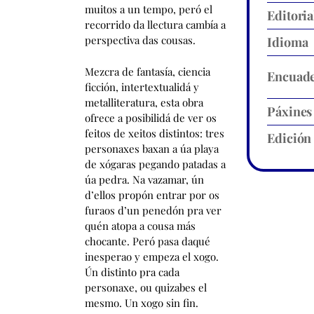
muitos a un tempo, peró el
Editoria
recorrido da llectura cambía a
perspectiva das cousas.
Idioma
Mezcra de fantasía, ciencia
Encuade
ficción, intertextualidá y
metalliteratura, esta obra
Páxines
ofrece a posibilidá de ver os
feitos de xeitos distintos: tres
Edición
personaxes baxan a úa playa
de xógaras pegando patadas a
úa pedra. Na vazamar, ún
d’ellos propón entrar por os
furaos d’un penedón pra ver
quén atopa a cousa más
chocante. Peró pasa daqué
inesperao y empeza el xogo.
Ún distinto pra cada
personaxe, ou quizabes el
mesmo. Un xogo sin fin.