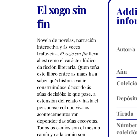
El xogo sin
Addi
info
fin
Novela de novelas, narración
interactiva y ás veces
Autor/a
trafuyeira,
El xogo sin fin
lleva
al estremo el carácter lúdico
da ficción lliteraria. Quen teña
Añu
este llibro entre as maos ha a
saber qu’a historia vai ir
Coleici
construíndose d’acordo ás
súas decisióis: lo que pase, a
Depósit
estensión del relato y hasta el
personaxe col que viva os
Tirada
acontecementos van
depender das súas escoyetas.
Númbe
Todos os camíos son el mesmo
coleició
camín y cada camín son