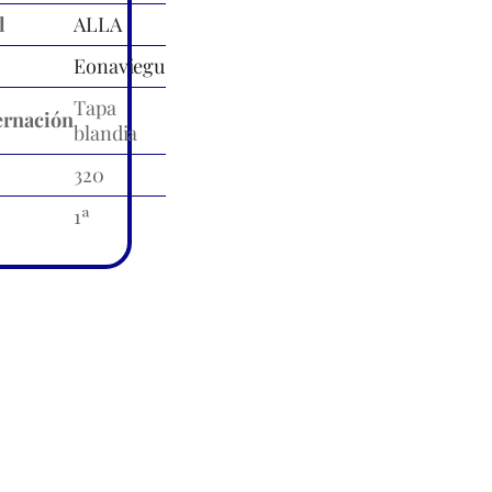
l
ALLA
Eonaviegu
Tapa
rnación
blandia
320
1ª