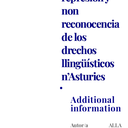
non
reconocencia
de los
drechos
llingüísticos
n’Asturies
Additional
information
Autor/a
ALLA