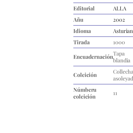
Editorial
ALLA
Añu
2002
Idioma
Asturia
Tirada
1000
Tapa
Encuadernación
blandia
Collech
Coleición
asoleya
Númberu
11
coleición