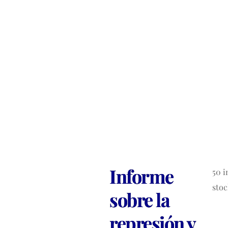
Informe
50 i
sto
sobre la
represión y