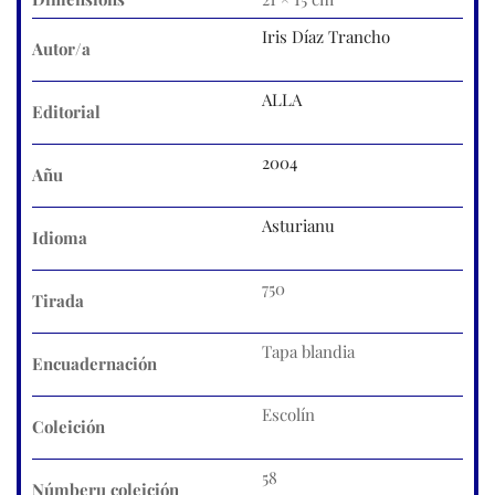
Iris Díaz Trancho
Autor/a
ALLA
Editorial
2004
Añu
Asturianu
Idioma
750
Tirada
Tapa blandia
Encuadernación
Escolín
Coleición
58
Númberu coleición