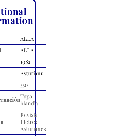
tional
rmation
ALLA
l
ALLA
1982
Asturianu
550
Tapa
rnación
blandia
Revista
ón
Lletres
Asturianes