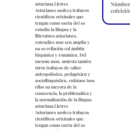
Númbe
coleició