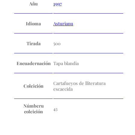
Añu
1997
Idioma
Asturianu
Tirada
500
Encuadernación
Tapa blandia
Cartafueyos de lliteratura
Coleición
escaecida
Númberu
43
coleición