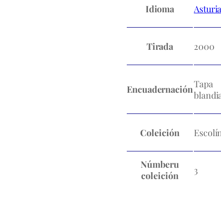
Idioma
Asturi
Tirada
2000
Tapa
Encuadernación
blandi
Coleición
Escolí
Númberu
3
coleición