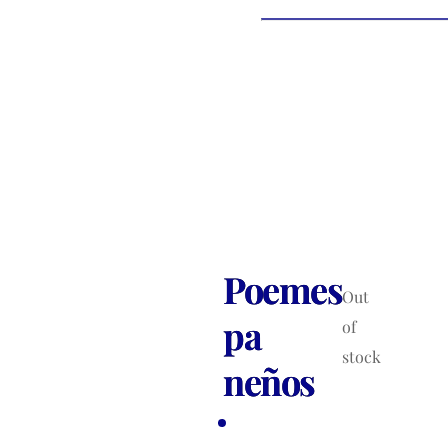
Poemes
Out
pa
of
stock
neños