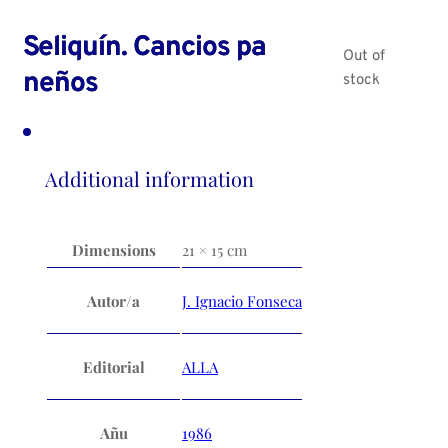
Seliquín. Cancios pa
Out of
neños
stock
Additional information
Dimensions
21 × 15 cm
Autor/a
J. Ignacio Fonseca
Editorial
ALLA
Añu
1986