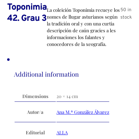
Toponimia
La coleición Toponimia recueye los
50 in
42. Grau 3
nomes de llugar asturianos según
stock
la tradición oral y con una curtia
descripción de caún gracies a les
informaciones los falantes y
conocedores de la xeografía.
Additional information
Dimensions
20 × 14 cm
Autor/a
Ana M.ª González Álvarez
Editorial
ALLA