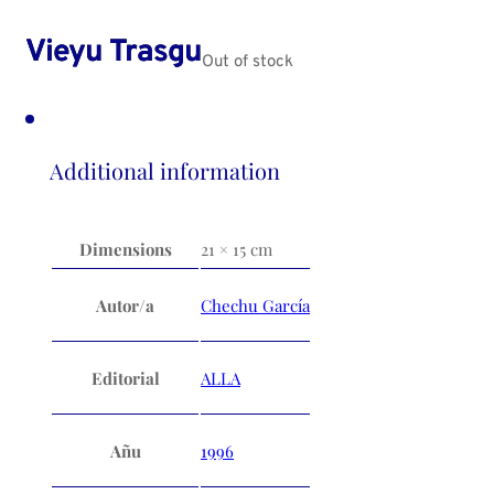
Vieyu Trasgu
Out of stock
Additional information
Dimensions
21 × 15 cm
Autor/a
Chechu García
Editorial
ALLA
Añu
1996