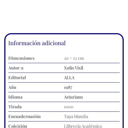
Información adicional
Dimensiones
20 × 12 cm
Autor/a
Xulio Vixil
Editorial
ALLA
Añu
1987
Idioma
Asturianu
Tirada
1000
Encuadernación
Tapa blandia
Coleición
Llibrería Académica