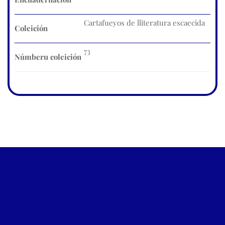
Cartafueyos de lliteratura escaecida
Coleición
73
Númberu coleición