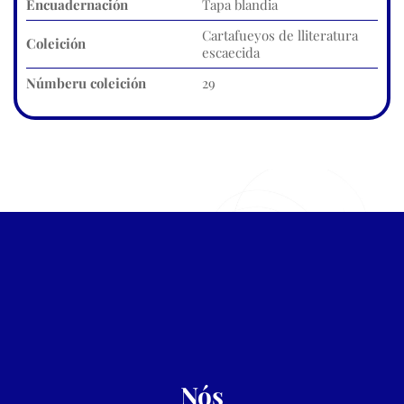
Encuadernación
Tapa blandia
Cartafueyos de lliteratura
Coleición
escaecida
Númberu coleición
29
Nós