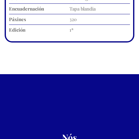
Encuadernación
Tapa blandia
Páxines
320
Edición
1ª
Nós