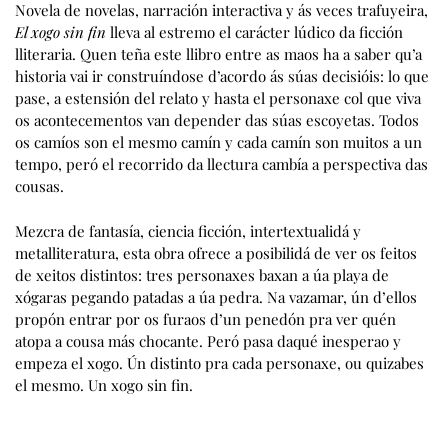
Novela de novelas, narración interactiva y ás veces trafuyeira,
El xogo sin fin
lleva al estremo el carácter lúdico da ficción
lliteraria. Quen teña este llibro entre as maos ha a saber qu’a
historia vai ir construíndose d’acordo ás súas decisióis: lo que
pase, a estensión del relato y hasta el personaxe col que viva
os acontecementos van depender das súas escoyetas. Todos
os camíos son el mesmo camín y cada camín son muitos a un
tempo, peró el recorrido da llectura cambía a perspectiva das
cousas.
Mezcra de fantasía, ciencia ficción, intertextualidá y
metalliteratura, esta obra ofrece a posibilidá de ver os feitos
de xeitos distintos: tres personaxes baxan a úa playa de
xógaras pegando patadas a úa pedra. Na vazamar, ún d’ellos
propón entrar por os furaos d’un penedón pra ver quén
atopa a cousa más chocante. Peró pasa daqué inesperao y
empeza el xogo. Ún distinto pra cada personaxe, ou quizabes
el mesmo. Un xogo sin fin.