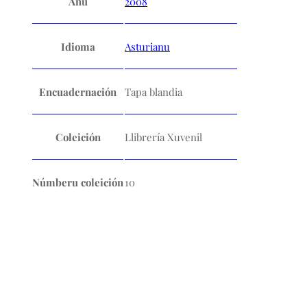
Añu
2008
Idioma
Asturianu
Encuadernación
Tapa blandia
Coleición
Llibrería Xuvenil
Númberu coleición
10