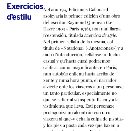
Exercicios
Nel añu 1947 Ediciones Gallimard
d’estilu
asoleyaría la primer edición d’una obra
del escritor Raymond Queneau (Le
Havre 1903 - París 1976), non mui llarga
n’estensión, titulada
Exercices de style
.
Nel primer rellatu de la mesma, col
títulu de «Notations» («Anotaciones») y a
mou d’introducción, rellátase un fechu
casual y qu’hasta cuasi podríemos
calificar como insignificante: en París,
nun autobús enllenu hasta arriba de
xente y nuna hora punta, el narrador
alvierte ente los viaxeros a un personaxe
un tanto particular, especialmente no
que se refier al so aspeutu físicu y a la
vistimienta que lleva. Esti personaxe
protagoniza un alcontrón con otru
viaxeru al que-y echa la culpa de pisotia-
y los pies a posta cada vez que baxen o