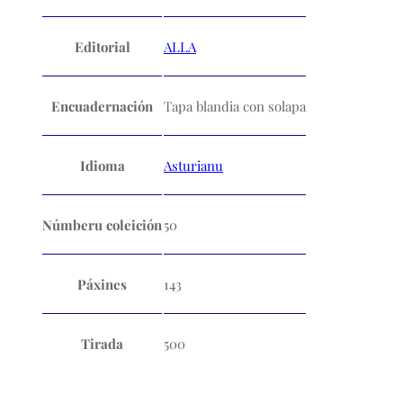
Editorial
ALLA
Encuadernación
Tapa blandia con solapa
Idioma
Asturianu
Númberu coleición
50
Páxines
143
Tirada
500