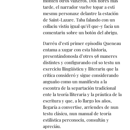
monten otros viaxeros. Dos hores más
tarde, el narrador vuelve topar a esti
mesmu personaxe delantre la estación
de Saint-Lazare. Taba falando con un
collaciu vistíu igual qu’él que-y facía un
comentariu sobre un botón del abrigu.
Darréu d’esti primer episodiu Queneau
entama a xugar con esta historia,
presentándonosla d’otres 98 maneres
distintes y configurando col so testu un
exerciciu llingüísticu y lliterariu que la
crítica consideró y sigue considerando
anguaño como un manifiestu a la
escontra de la separtación tradicional
ente la teoría lliteraria y la práutica de la
escritura y que, a lo llargo los años,
llegaría a convertise, arriendes de nun
testu clásicu, nun manual de teoría
estilística perconocíu, consultáu y
apreciáu.