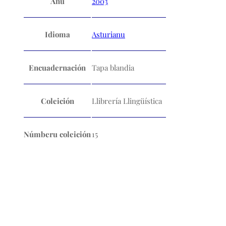
Añu
2003
Idioma
Asturianu
Encuadernación
Tapa blandia
Coleición
Llibrería Llingüística
Númberu coleición
15