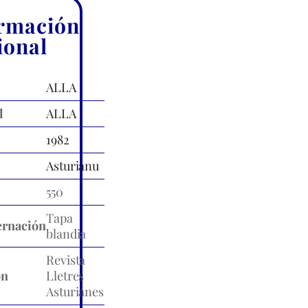
rmación
ional
ALLA
l
ALLA
1982
Asturianu
550
Tapa
rnación
blandia
Revista
ón
Lletres
Asturianes