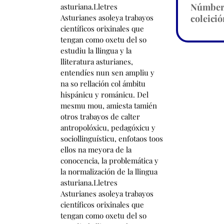
Númbe
coleició