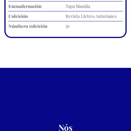
Encuadernación
Tapa blandia
Coleición
Revista Lletres Asturianes
Númberu coleición
56
Nós