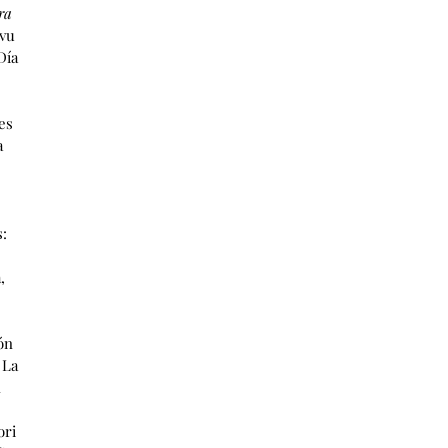
ra
vu
Día
es
a
:
,
ón
 La
n
ori