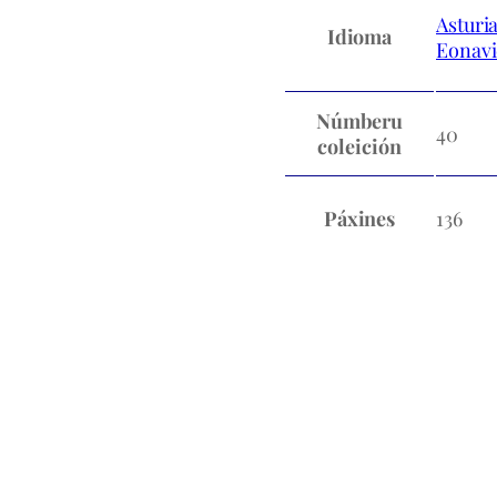
Asturi
Idioma
Eonav
Númberu
40
coleición
Páxines
136