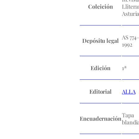
Coleición
Llitera
Asturi
AS 774
Depósitu legal
1992
Edición
1ª
Editorial
ALLA
Tapa
Encuadernación
blandi