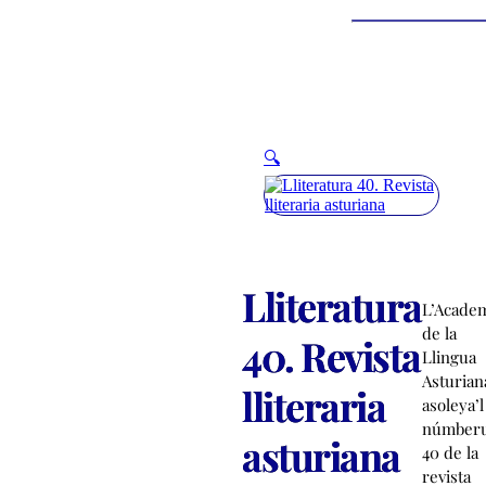
🔍
Lliteratura
L’Acade
de la
40. Revista
Llingua
Asturian
lliteraria
asoleya’l
númber
asturiana
40 de la
revista