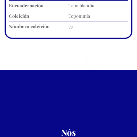
Encuadernación
Tapa blandia
Coleición
Toponimia
Númberu coleición
59
Nós