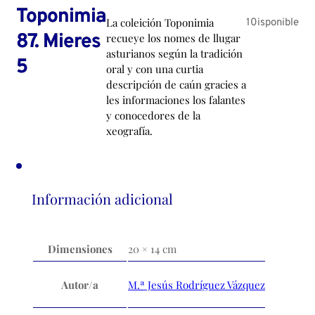
Toponimia
La coleición Toponimia
10isponible
87. Mieres
recueye los nomes de llugar
asturianos según la tradición
5
oral y con una curtia
descripción de caún gracies a
les informaciones los falantes
y conocedores de la
xeografía.
Información adicional
Dimensiones
20 × 14 cm
Autor/a
M.ª Jesús Rodríguez Vázquez