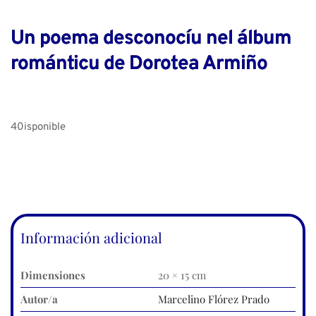
Un poema desconocíu nel álbum
románticu de Dorotea Armiño
40isponible
Información adicional
Dimensiones
20 × 15 cm
Autor/a
Marcelino Flórez Prado