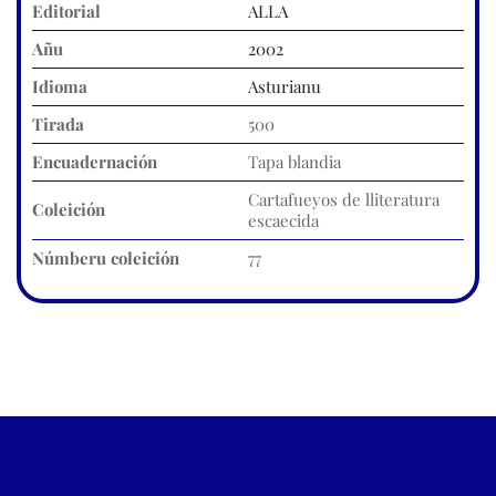
Editorial
ALLA
Añu
2002
Idioma
Asturianu
Tirada
500
Encuadernación
Tapa blandia
Cartafueyos de lliteratura
Coleición
escaecida
Númberu coleición
77