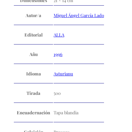
Dimensiones
21 × 14 cm
Autor/a
Miguel Ángel García Lado
Editorial
ALLA
Añu
1996
Idioma
Asturianu
Tirada
500
Encuadernación
Tapa blandia