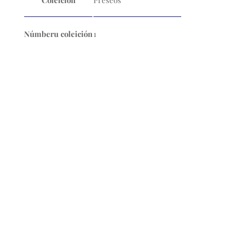
Coleición
Preseos
Númberu coleición
1
Nós
L'Academia de la Llingua Asturiana ye la