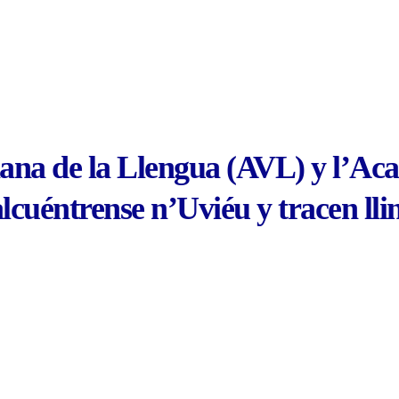
na de la Llengua (AVL) y l’Acad
cuéntrense n’Uviéu y tracen llin