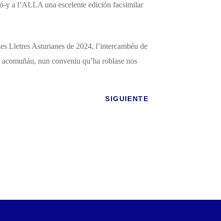
ió-y a l’ALLA una escelente edición facsimilar
les Lletres Asturianes de 2024, l’intercambéu de
bayu acomuñáu, nun conveniu qu’ha roblase nos
SIGUIENTE