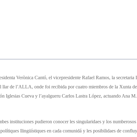
sidenta Verònica Cantó, el vicepresidente Rafael Ramos, la secretaria
a’l llar de l’ALLA, onde foi recibida por cuatro miembros de la Xunta 
ón Iglesias Cueva y l’ayalgueru Carlos Lastra López, actuando Ana M
ambes instituciones pudieron conocer les singularidaes y los numberoso
 polítiques llingüístiques en cada comunidá y les posibilidaes de confluy