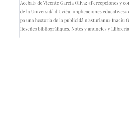
Acebal» de Vicente García Oliva; «Percepciones y co
de la Universidá d’Uviéu: implicaciones educatives»
pa una hestoria de la publicidá n’asturianu» Inaciu G
Reseñes bibliográfiques, Notes y anuncies y Llibrería
Nós
L'Academia de la Llingua Asturiana ye la institución cre