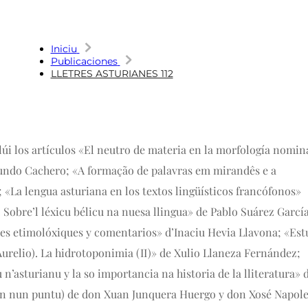
Iniciu
Publicaciones
LLETRES ASTURIANES 112
lúi los artículos «El neutro de materia en la morfología nomin
gundo Cachero; «A formação de palavras em mirandês e a
 «La lengua asturiana en los textos lingüísticos francófonos»
 Sobre’l léxicu bélicu na nuesa llingua» de Pablo Suárez García
ones etimolóxiques y comentarios» d’Inaciu Hevia Llavona; «Est
Aurelio). La hidrotoponimia (II)» de Xulio Llaneza Fernández;
n’asturianu y la so importancia na historia de la lliteratura» 
xen nun puntu) de don Xuan Junquera Huergo y don Xosé Napol