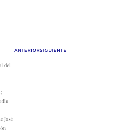
ANTERIOR
SIGUIENTE
al del
;
udiu
de José
eón