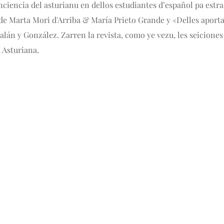
nciencia del asturianu en dellos estudiantes d’español pa estr
 de Marta Mori d'Arriba & María Prieto Grande y «Delles aport
alán y González. Zarren la revista, como ye vezu, les seiciones
 Asturiana.
ada en 1980 pol Gobiernu d'Asturies pal estudiu, la promoción y l