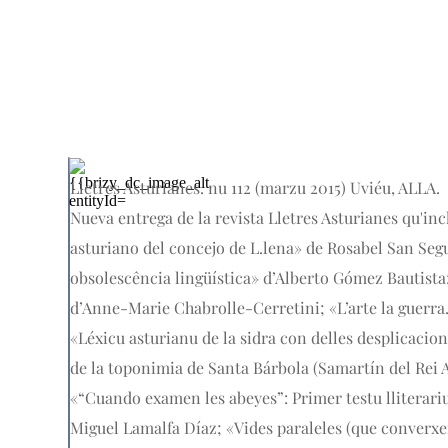
Lletres Asturianes. nu 112 (marzu 2015) Uviéu, ALLA.
Nueva entrega de la revista Lletres Asturianes qu'inc
asturiano del concejo de L.lena» de Rosabel San Se
obsolescência lingüística» d’Alberto Gómez Bautista;
d’Anne-Marie Chabrolle-Cerretini; «L’arte la guerra.
«Léxicu asturianu de la sidra con delles desplicaci
de la toponimia de Santa Bárbola (Samartín del Rei 
«“Cuando examen les abeyes”: Primer testu lliterariu 
Miguel Lamalfa Díaz; «Vides paraleles (que conver