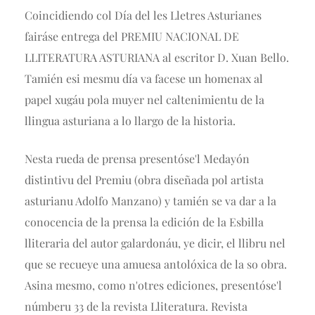
Coincidiendo col Día del les Lletres Asturianes
fairáse entrega del PREMIU NACIONAL DE
LLITERATURA ASTURIANA al escritor D. Xuan Bello.
Tamién esi me
smu día va facese un homenax al
papel xugáu pola muyer nel caltenimientu de la
llingua asturiana a lo llargo de la historia.
Nesta rueda de prensa presentóse'l Medayón
distintivu del Premiu (obra diseñada pol artista
asturianu Adolfo Manzano) y tamién se va dar a la
conocencia de la prensa la edición de la Esbilla
lliteraria del autor galardonáu, ye dicir, el llibru nel
que se recueye una amuesa antolóxica de la so obra.
Asina mesmo, como n'otres ediciones, presentóse'l
númberu 33 de la revista Lliteratura. Revista