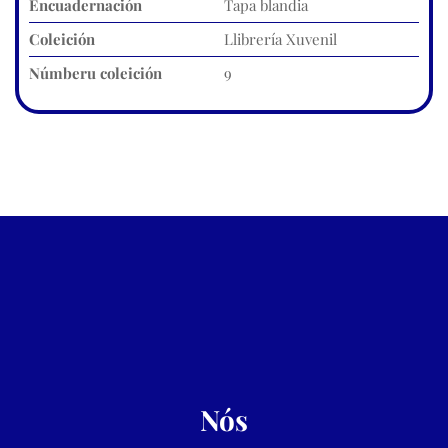
Encuadernación
Tapa blandia
Coleición
Llibrería Xuvenil
Númberu coleición
9
Nós