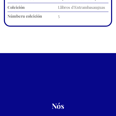
Coleición
Llibros d'Entrambasauguas
Númberu coleición
5
Nós