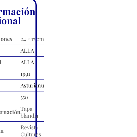
rmación
ional
iones
24 × 17 cm
ALLA
l
ALLA
1991
Asturianu
550
Tapa
rnación
blandia
Revista
ón
Cultures