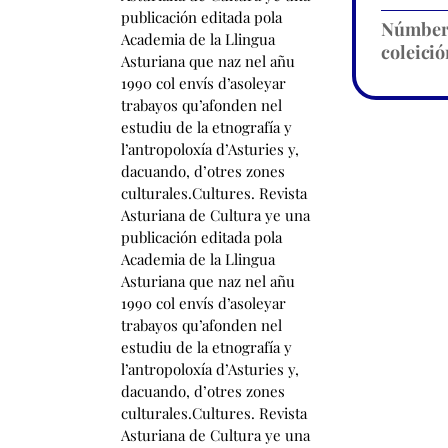
Númbe
coleició