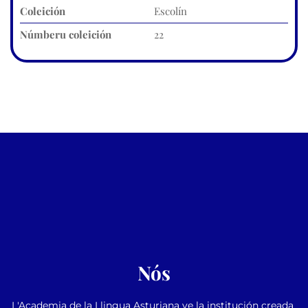
Coleición
Escolín
Númberu coleición
22
Nós
L'Academia de la Llingua Asturiana ye la institución creada 