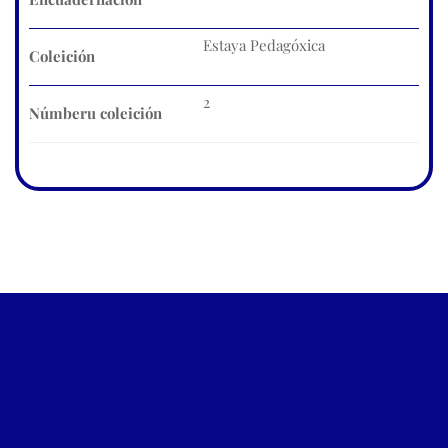
Estaya Pedagóxica
Coleición
2
Númberu coleición