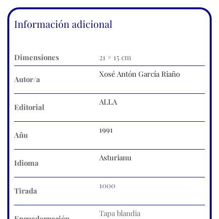
Información adicional
Dimensiones
21 × 15 cm
Xosé Antón García Riaño
Autor/a
ALLA
Editorial
1991
Añu
Asturianu
Idioma
1000
Tirada
Tapa blandia
Encuadernación