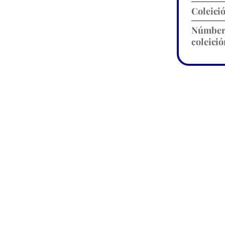
Coleici
Númbe
coleició