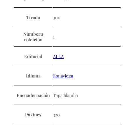
Tirada
300
Númberu
1
coleición
Editorial
ALLA
Idioma
Eonaviegu
Encuadernación
Tapa blandia
Páxines
320