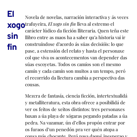
El
Novela de novelas, narración interactiva y ás veces
xogo
trafuyeira,
El xogo sin fin
lleva al estremo el
carácter lúdico da ficción lliteraria. Quen teña este
sin
llibro entre as maos ha a saber qu’a historia vai ir
construíndose d’acordo ás súas decisióis: lo que
fin
pase, a estensión del relato y hasta el personaxe
col que viva os acontecementos van depender das
súas escoyetas. Todos os camíos son el mesmo
camín y cada camín son muitos a un tempo, peró
el recorrido da llectura cambía a perspectiva das
cousas.
Mezcra de fantasía, ciencia ficción, intertextualidá
y metalliteratura, esta obra ofrece a posibilidá de
ver os feitos de xeitos distintos: tres personaxes
baxan a úa playa de xógaras pegando patadas a úa
pedra. Na vazamar, ún d’ellos propón entrar por
os furaos d’un penedón pra ver quén atopa a
cousa más chocante. Peró pasa daqué inesperao y