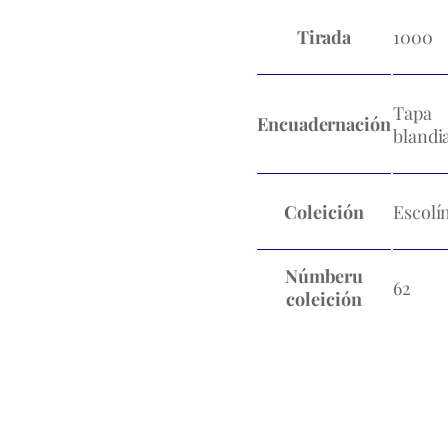
Tirada
1000
Tapa
Encuadernación
blandi
Coleición
Escolí
Númberu
62
coleición