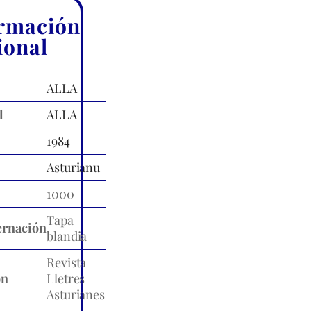
rmación
ional
ALLA
l
ALLA
1984
Asturianu
1000
Tapa
rnación
blandia
Revista
ón
Lletres
Asturianes