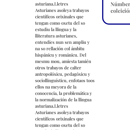
Númbe
coleició