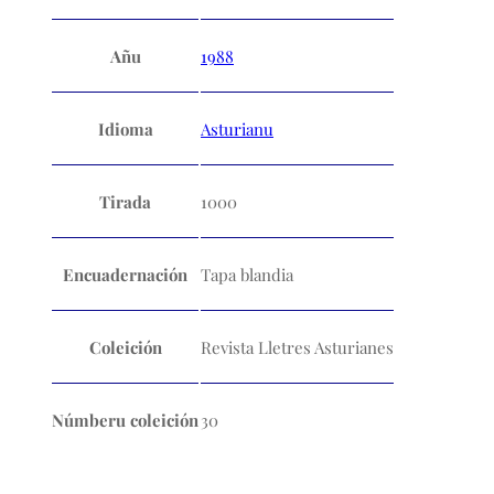
Añu
1988
Idioma
Asturianu
Tirada
1000
Encuadernación
Tapa blandia
Coleición
Revista Lletres Asturianes
Númberu coleición
30