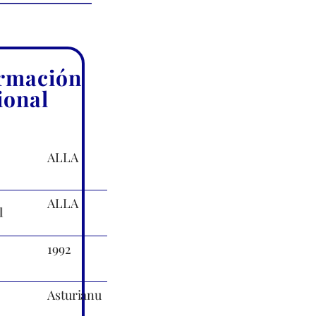
rmación
ional
ALLA
ALLA
l
1992
Asturianu