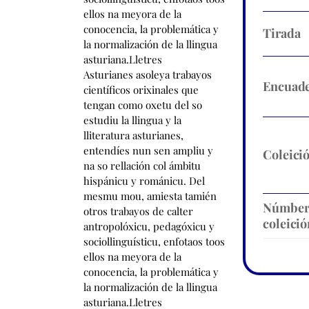
Tirada
Encuade
Coleici
Númbe
coleició