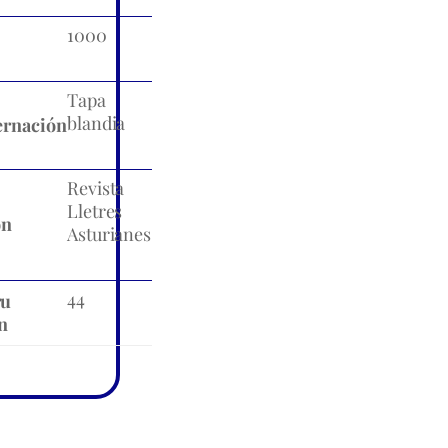
1000
Tapa
blandia
rnación
Revista
Lletres
ón
Asturianes
44
ru
n