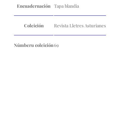
Encuadernación
Tapa blandia
Coleición
Revista Lletres Asturianes
Númberu coleición
69