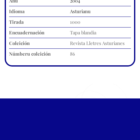
Añu
2004
Idioma
Asturianu
Tirada
1000
Encuadernación
Tapa blandia
Coleición
Revista Lletres Asturianes
Númberu coleición
86